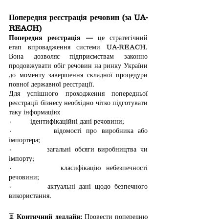
Попередня реєстрація речовин (за UA-
REACH)
Попередня реєстрація
 — це стратегічний 
етап впровадження системи UA-REACH. 
Вона дозволяє підприємствам законно 
продовжувати обіг речовин на ринку України 
до моменту завершення складної процедури 
повної державної реєстрації.
Для успішного проходження попередньої 
реєстрації бізнесу необхідно чітко підготувати 
таку інформацію: 
·         ідентифікаційні дані речовини; 
·         відомості про виробника або 
імпортера; 
·         загальні обсяги виробництва чи 
імпорту; 
·         класифікацію небезпечності 
речовини; 
·         актуальні дані щодо безпечного 
використання. 
⏳ 
Критичний дедлайн:
 Провести попередню 