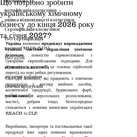
Що потрібно зробити
висновки СЕС
нотифікація косметики
українському хімічному
оцінка відповідності косметики
бізнесу до кінця 2026 року
Сертифікація косметики
та січня 2027?
ISO сертифікація
Україна 
впевнено 
продовжує впровадження 
паспорт MSDS (SDS)
сучасної системи управління хімічною 
безпекою
, повністю гармонізованої з 
ISO 22716
суворими європейськими підходами. Для 
відповідальна особа
вітчизняних компаній це означає серйозний 
перехід на нові рейки регулювання. 
дієтичні добавки
Сьогодні компанії, які працюють з хімічною 
продукцією у вигляді мийних засобів, 
хімічна продукція
косметичної продукції, будівельних фарб, 
мийні засоби
розчинників, аерозольних розпилювачів, 
мастил, добрив тощо, безпосередньо 
стикаються з новими вимогами українських 
REACH та CLP.
Виробники, імпортери та постачальники такої 
продукції вже зараз повинні враховувати 