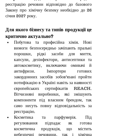
реєстрацію речовин відповідно до базового 
Закону про хімічну безпеку необхідно до 26 
січня 2027 року. 
Для якого бізнесу та типів продукції це 
критично актуально?
Побутова та професійна хімія. Нові 
вимоги безпосередньо зачіпають пральні 
порошки, рідкі засоби для миття, 
капсули, дезінфектори, антисептики та 
автокосметику, включаючи омивачі й 
антифризи. Імпортери готових 
закордонних засобів зобов'язані пройти 
нотифікацію в Україні навіть за наявності 
європейських сертифікатів REACH. 
Вітчизняні виробники, які змішують 
компоненти під власним брендом, так 
само несуть повну відповідальність за 
реєстрацію.
Косметика та парфумерія. Під 
регулювання підпадає як готова 
косметична продукція, що містить 
небезпечні речовини, так і хімічна 