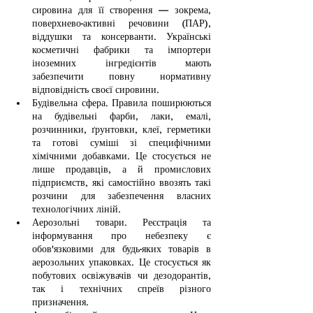
сировина для її створення — зокрема, 
поверхнево-активні речовини (ПАР), 
віддушки та консерванти. Українські 
косметичні фабрики та імпортери 
іноземних інгредієнтів мають 
забезпечити повну нормативну 
відповідність своєї сировини.
Будівельна сфера. Правила поширюються 
на будівельні фарби, лаки, емалі, 
розчинники, ґрунтовки, клеї, герметики 
та готові суміші зі специфічними 
хімічними добавками. Це стосується не 
лише продавців, а й промислових 
підприємств, які самостійно ввозять такі 
розчини для забезпечення власних 
технологічних ліній.
Аерозольні товари. Реєстрація та 
інформування про небезпеку є 
обов'язковими для будь-яких товарів в 
аерозольних упаковках. Це стосується як 
побутових освіжувачів чи дезодорантів, 
так і технічних спреїв різного 
призначення.