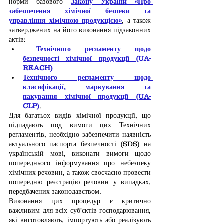
норми базового 
Закону України «Про 
забезпечення хімічної безпеки та 
управління хімічною продукцією»
, а також 
затверджених на його виконання підзаконних 
актів:
Технічного регламенту щодо 
безпечності хімічної продукції 
(UA-
REACH)
Технічного регламенту щодо 
класифікації, маркування та 
пакування хімічної продукції (UA-
CLP)
.
Для багатьох видів хімічної продукції, що 
підпадають под вимоги цих Технічних 
регламентів, необхідно забезпечити наявність 
актуального паспорта безпечності (SDS) на 
українській мові, виконати вимоги щодо 
попереднього інформування про небезпеку 
хімічних речовин, а також своєчасно провести 
попередню реєстрацію речовин у випадках, 
передбачених законодавством.
Виконання цих процедур є критично 
важливим для всіх суб'єктів господарювання, 
які виготовляють, імпортують або реалізують 