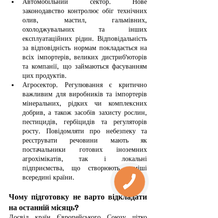
Автомобільний сектор. Нове 
законодавство контролює обіг технічних 
олив, мастил, гальмівних, 
охолоджувальних та інших 
експлуатаційних рідин. Відповідальність 
за відповідність нормам покладається на 
всіх імпортерів, великих дистриб'юторів 
та компанії, що займаються фасуванням 
цих продуктів.
Агросектор. Регулювання є критично 
важливим для виробників та імпортерів 
мінеральних, рідких чи комплексних 
добрив, а також засобів захисту рослин, 
пестицидів, гербіцидів та регуляторів 
росту. Повідомляти про небезпеку та 
реєструвати речовини мають як 
постачальники готових іноземних 
агрохімікатів, так і локальні 
підприємства, що створюють суміші 
всередині країни.
Чому підготовку не варто відкладати 
на останній місяць?
Досвід країн Європейського Союзу чітко 