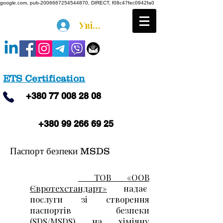
google.com, pub-2006667254544870, DIRECT, f08c47fec0942fa0
Увійти
ETS Certification
+380
77 008 28 08
+380 99 266 69 25
Паспорт безпеки MSDS
ТОВ «ООВ
Євротехстандарт»
надає
послуги зі створення
паспортів безпеки
(SDS/MSDS) на хімічну