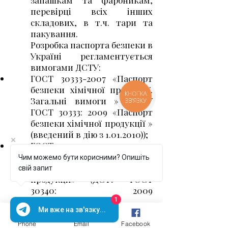
запашкам та фарбникам,
перевірці всіх інших
складових, в т.ч. тари та
пакування.
Розробка паспорта безпеки в
Україні регламентується
вимогами ДСТУ:
ГОСТ
30333-2007
«Паспорт
безпеки хімічної продукції.
КНОПКА
Загальні вимоги » (ДСТУ
ЗВ'ЯЗКУ
ГОСТ 30333: 2009 «Паспорт
безпеки хімічної продукції »
(введений в дію з 1.01.2010));
ГОСТ
30340-2007
«Попереджувальне
Чим можемо бути корисними? Опишіть
марковання хімічної
свій запит
продукції» (ДСТУ ГОСТ
30340: 2009
«Попереджувальне
1
Ми вже на зв'язку...
марковання хімічної
продукції» (введений в дію з
Phone
Email
Facebook