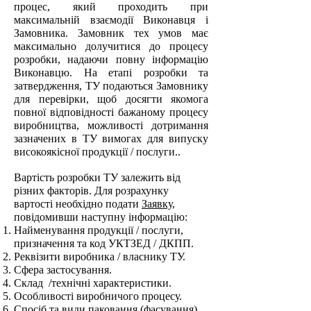
процес, який проходить при
максимальній взаємодії Виконавця і
Замовника. Замовник тех умов має
максимально долучитися до процесу
розробки, надаючи повну інформацію
Виконавцю. На етапі розробки та
затвердження, ТУ подаються Замовнику
для перевірки, щоб досягти якомога
повної відповідності бажаному процесу
виробництва, можливості дотримання
зазначених в ТУ вимогах для випуску
високоякісної продукції / послуги..
Вартість розробки ТУ залежить від
різних факторів. Для розрахунку
вартості необхідно подати
Заявку
,
повідомивши наступну інформацію:
Найменування продукції / послуги,
призначення та код УКТЗЕД / ДКПП.
Реквізити виробника / власнику ТУ.
Сфера застосування.
Склад /технічні характеристики.
Особливості виробничого процесу.
Спосіб та види паковання (фасування)