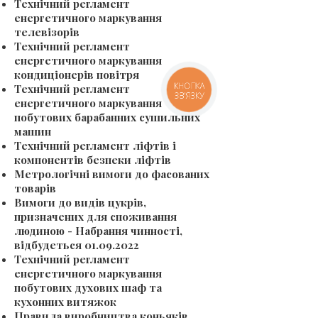
Технічний регламент
енергетичного маркування
телевізорів
Технічний регламент
енергетичного маркування
кондиціонерів повітря
КНОПКА
Технічний регламент
ЗВ'ЯЗКУ
енергетичного маркування
побутових барабанних сушильних
машин
Технічний регламент ліфтів і
компонентів безпеки ліфтів
Метрологічні вимоги до фасованих
товарів
Вимоги до видів цукрів,
призначених для споживання
людиною - Набрання чинності,
відбудеться
01.09.2022
Технічний регламент
енергетичного маркування
побутових духових шаф та
кухонних витяжок
Правила виробництва коньяків