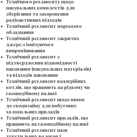
Технічного регламенту щодо
пакувальних комплектів для
зберігання та захоронення
радіоактивних відходів
Технічний регламент морського
обладнання
Технічний регламент закритих
джерел іонізуючого
випромінювання
Технічний регламент з
підтвердження відповідності
паковання (пакувальних матеріалів)
та відходів паковання
Технічний регламент водогрійних
котлів, що працюють на рідкому чи
газоподібному паливі
Технічний регламент щодо вимог
до екодизайну для побутових
холодильних приладів
Технічний регламент приладів, що
працюють на газоподібному паливі
Технічний регламент назв
текстильних волокон і