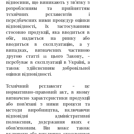
відносини, що виникають у зв'язку з
розробленням та прийняттям
технічних регламентів і
передбачених ними процедур оцінки
відповідності, їх застосуванням
стосовно продукції, яка вводиться в
обіг, надається на ринку або
вводиться в експлуатацію, а у
випадках, визначених частиною
другою статті 11 цього Закону, -
перебуває в експлуатації в Україні, а
також здійсненням добровільної
оцінки відповідності.
​Технічний регламент - це
нормативно-правовий акт, в якому
визначено характеристики продукції
або пов'язані з ними процеси та
методи виробництва, включаючи
відповідні адміністративні
положення, додержання яких є
обов'язковим. Він може також
включати або виключно стосуватися